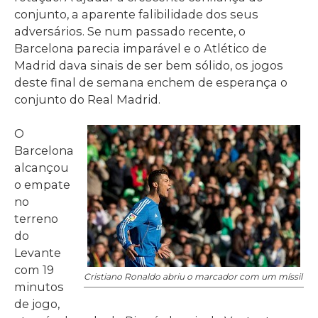
conjunto, a aparente falibilidade dos seus
adversários. Se num passado recente, o
Barcelona parecia imparável e o Atlético de
Madrid dava sinais de ser bem sólido, os jogos
deste final de semana enchem de esperança o
conjunto do Real Madrid.
O
Barcelona
alcançou
o empate
no
terreno
do
Levante
com 19
Cristiano Ronaldo abriu o marcador com um míssil
minutos
de jogo,