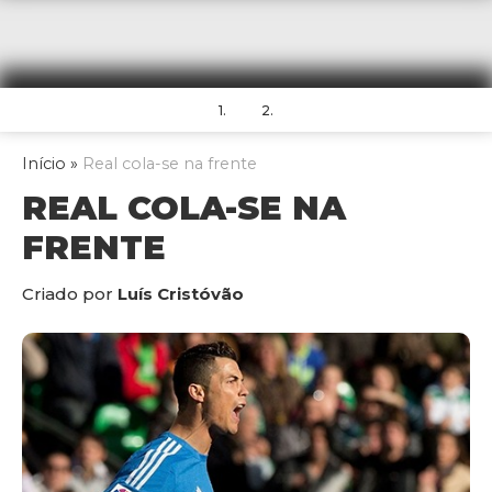
1.
2.
Início
»
Real cola-se na frente
REAL COLA-SE NA
FRENTE
Criado por
Luís Cristóvão