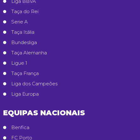
Liga BBVA
Taça do Rei
Serie A
Taça Itália
Bundesliga
Taça Alemanha
Ligue 1
Taça França
Liga dos Campeões
Liga Europa
EQUIPAS NACIONAIS
Benfica
FC Porto