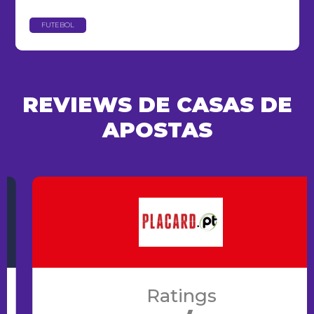
FUTEBOL
REVIEWS DE CASAS DE
APOSTAS
Ratings