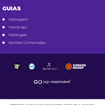
GUIAS
Arbitragem
Handicaps
Martingale
Apostas Combinadas