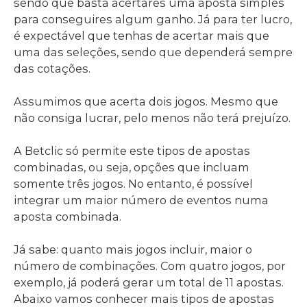
sendo que basta acertares uma aposta simples
para conseguires algum ganho. Já para ter lucro,
é expectável que tenhas de acertar mais que
uma das seleções, sendo que dependerá sempre
das cotações.
Assumimos que acerta dois jogos. Mesmo que
não consiga lucrar, pelo menos não terá prejuízo.
A Betclic só permite este tipos de apostas
combinadas, ou seja, opções que incluam
somente três jogos. No entanto, é possível
integrar um maior número de eventos numa
aposta combinada.
Já sabe: quanto mais jogos incluir, maior o
número de combinações. Com quatro jogos, por
exemplo, já poderá gerar um total de 11 apostas.
Abaixo vamos conhecer mais tipos de apostas