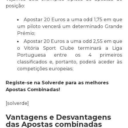
posição:
Apostar 20 Euros a uma odd 1,75 em que
um piloto vencerá um determinado Grande
Prémio;
Apostar 20 Euros a uma odd 2,55 em que
o Vitória Sport Clube terminará a Liga
Portuguesa entre os 4 primeiros
classificados e, portanto, poderá aceder às
competições europeias;
Registe-se na Solverde para as melhores
Apostas Combinadas!
[solverde]
Vantagens e Desvantagens
das Apostas combinadas