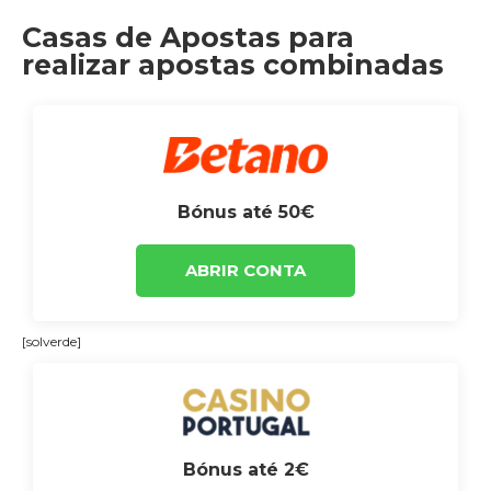
Casas de Apostas para
realizar apostas combinadas
Bónus até 50€
ABRIR CONTA
[solverde]
Bónus até 2€