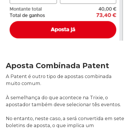
Aposta Combinada Patent
A Patent é outro tipo de apostas combinada
muito comum.
À semelhança do que acontece na Trixie, o
apostador também deve selecionar tês eventos.
No entanto, neste caso, a será convertida em sete
boletins de aposta, o que implica um