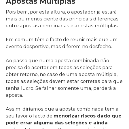
Apostas Múltiplas
Pois bem, por esta altura, o apostador já estará
mais ou menos ciente das principais diferenças
entre apostas combinadas e apostas múltiplas.
Em comum têm o facto de reunir mais que um
evento desportivo, mas diferem no desfecho.
Ao passo que numa aposta combinada não
precisa de acertar em todas as seleções para
obter retorno, no caso de uma aposta múltipla,
todas as seleções devem estar corretas para que
tenha lucro. Se falhar somente uma, perderá a
aposta.
Assim, diríamos que a aposta combinada tem a
seu favor o facto de
menorizar riscos dado que
pode errar alguma das seleções e ainda