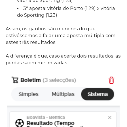
vitória do Sporting (1.23)
3ª aposta: vitória do Porto (1.29) x vitória
do Sporting (1.23)
Assim, os ganhos são menores do que
estivéssemos a falar uma aposta múltipla com
estes três resultados.
A diferença é que, caso acerte dois resultados, as
perdas saem minimizadas.