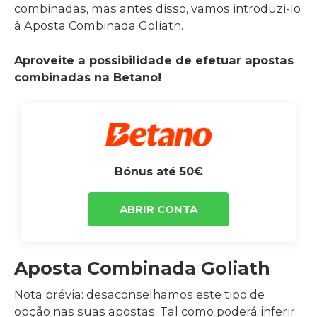
combinadas, mas antes disso, vamos introduzi-lo
à Aposta Combinada Goliath.
Aproveite a possibilidade de efetuar apostas
combinadas na Betano!
Bónus até 50€
ABRIR CONTA
Aposta Combinada Goliath
Nota prévia: desaconselhamos este tipo de
opção nas suas apostas. Tal como poderá inferir