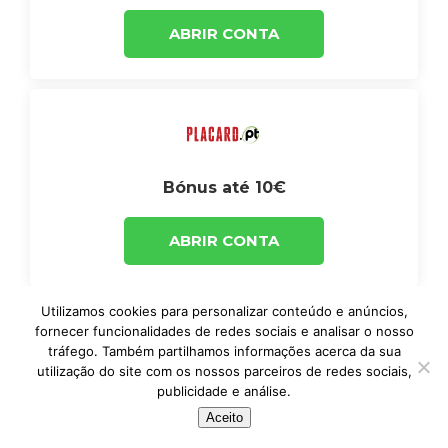
ABRIR CONTA
Bónus até 10€
ABRIR CONTA
Utilizamos cookies para personalizar conteúdo e anúncios,
Boas Apostas!
fornecer funcionalidades de redes sociais e analisar o nosso
tráfego. Também partilhamos informações acerca da sua
utilização do site com os nossos parceiros de redes sociais,
publicidade e análise.
Aceito
PARTILHE NAS REDES SOCIAIS: