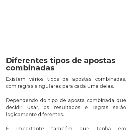
Diferentes tipos de apostas
combinadas
Existem vários tipos de apostas combinadas,
com regras singulares para cada uma delas.
Dependendo do tipo de aposta combinada que
decidir usar, os resultados e regras serão
logicamente diferentes.
É importante também que tenha em