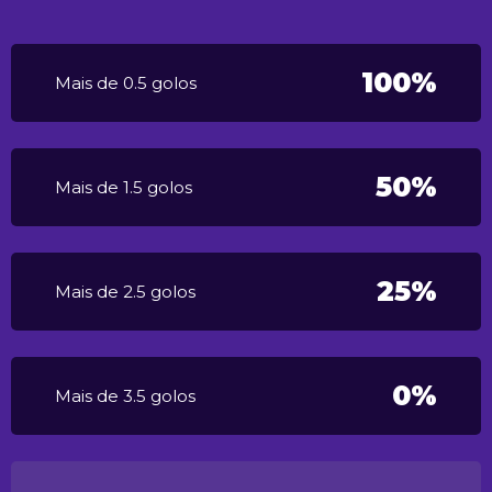
100%
Mais de 0.5 golos
50%
Mais de 1.5 golos
25%
Mais de 2.5 golos
0%
Mais de 3.5 golos