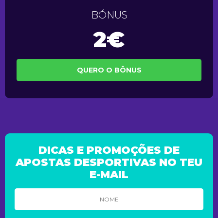
BÓNUS
2€
QUERO O BÔNUS
DICAS E PROMOÇÕES DE
APOSTAS DESPORTIVAS NO TEU
E-MAIL