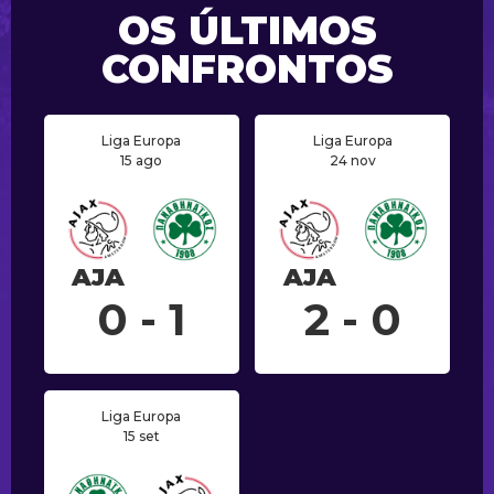
OS ÚLTIMOS
CONFRONTOS
Liga Europa
Liga Europa
15 ago
24 nov
AJA
AJA
0 - 1
2 - 0
Liga Europa
15 set