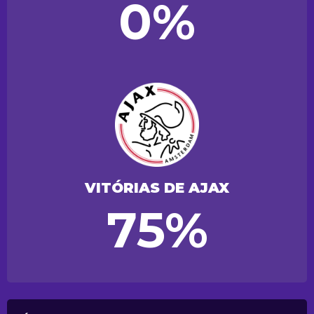
0%
VITÓRIAS DE AJAX
75%