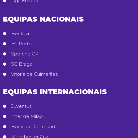
Liga Europa
EQUIPAS NACIONAIS
Benfica
FC Porto
Sporting CP
SC Braga
Vitória de Guimarães
EQUIPAS INTERNACIONAIS
Juventus
Inter de Milão
Borussia Dortmund
Manchester City