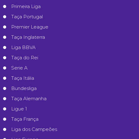
Primeira Liga
Taça Portugal
Premier League
Taça Inglaterra
Liga BBVA
Taça do Rei
Serie A
Taça Itália
Bundesliga
Taça Alemanha
Ligue 1
Taça França
Liga dos Campeões