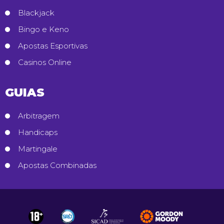
Blackjack
Bingo e Keno
Apostas Esportivas
Casinos Online
GUIAS
Arbitragem
Handicaps
Martingale
Apostas Combinadas