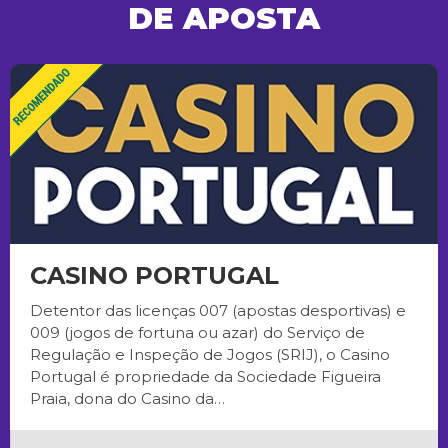
DE APOSTA
CASINO PORTUGAL
Detentor das licenças 007 (apostas desportivas) e
009 (jogos de fortuna ou azar) do Serviço de
Regulação e Inspeção de Jogos (SRIJ), o Casino
Portugal é propriedade da Sociedade Figueira
Praia, dona do Casino da…