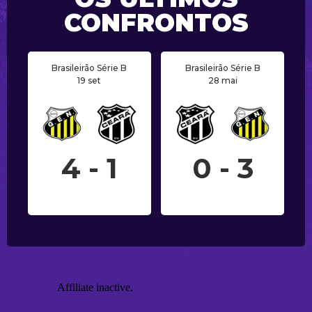
CONFRONTOS
Brasileirão Série B
Brasileirão Série B
19 set
28 mai
4 - 1
0 - 3