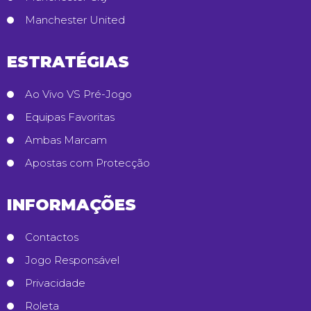
Manchester United
ESTRATÉGIAS
Ao Vivo VS Pré-Jogo
Equipas Favoritas
Ambas Marcam
Apostas com Protecção
INFORMAÇÕES
Contactos
Jogo Responsável
Privacidade
Roleta