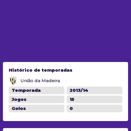
Histórico de temporadas
União da Madeira
Temporada
2013/14
Jogos
15
Golos
0