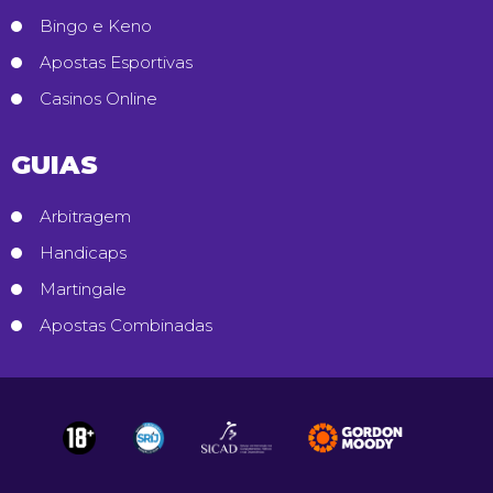
Bingo e Keno
Apostas Esportivas
Casinos Online
GUIAS
Arbitragem
Handicaps
Martingale
Apostas Combinadas