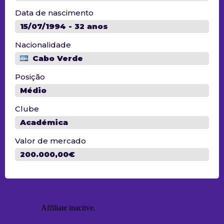
Data de nascimento
15/07/1994 - 32 anos
Nacionalidade
Cabo Verde
Posição
Médio
Clube
Académica
Valor de mercado
200.000,00€