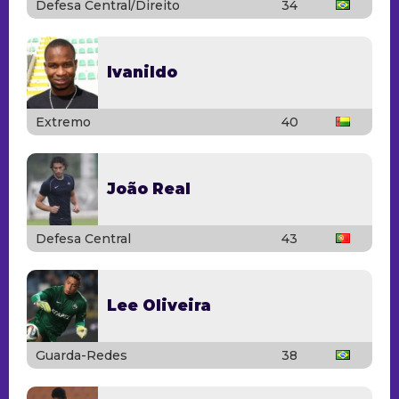
Defesa Central/Direito
34
Ivanildo
Extremo
40
João Real
Defesa Central
43
Lee Oliveira
Guarda-Redes
38