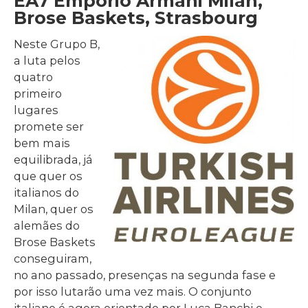
EA7 Emporio Armani Milan,
Brose Baskets, Strasbourg
Neste Grupo B,
a luta pelos
quatro
primeiro
lugares
promete ser
bem mais
equilibrada, já
que quer os
italianos do
Milan, quer os
alemães do
Brose Baskets
conseguiram,
no ano passado, presenças na segunda fase e
por isso lutarão uma vez mais. O conjunto
italiano é agora orientado por Luca Banchi e