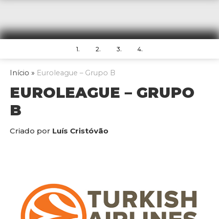
1.
2.
3.
4.
Início
»
Euroleague – Grupo B
EUROLEAGUE – GRUPO
B
Criado por
Luís Cristóvão