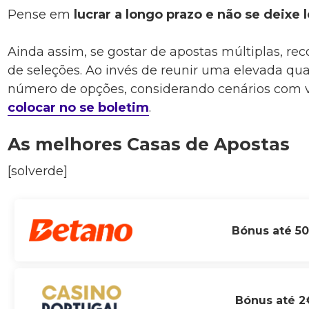
Pense em
lucrar a longo prazo e não se deixe
Ainda assim, se gostar de apostas múltiplas,
de seleções. Ao invés de reunir uma elevada qua
número de opções, considerando cenários com v
colocar no se boletim
.
As melhores Casas de Apostas
[solverde]
Bónus até 5
Bónus até 2