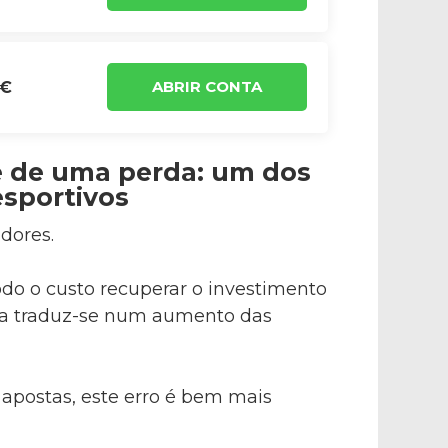
ABRIR CONTA
0€
e de uma perda: um dos
esportivos
dores.
odo o custo recuperar o investimento
tiva traduz-se num aumento das
apostas, este erro é bem mais