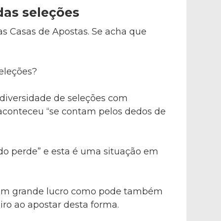
das seleções
 as Casas de Apostas. Se acha que
eleções?
diversidade de seleções com
aconteceu “se contam pelos dedos de
do perde” e esta é uma situação em
r um grande lucro como pode também
ro ao apostar desta forma.