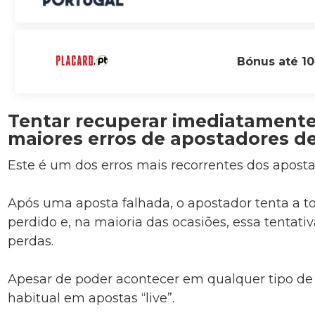
Bónus até 1
Tentar recuperar imediatament
maiores erros de apostadores d
Este é um dos erros mais recorrentes dos aposta
Após uma aposta falhada, o apostador tenta a t
perdido e, na maioria das ocasiões, essa tenta
perdas.
Apesar de poder acontecer em qualquer tipo de 
habitual em apostas “live”.