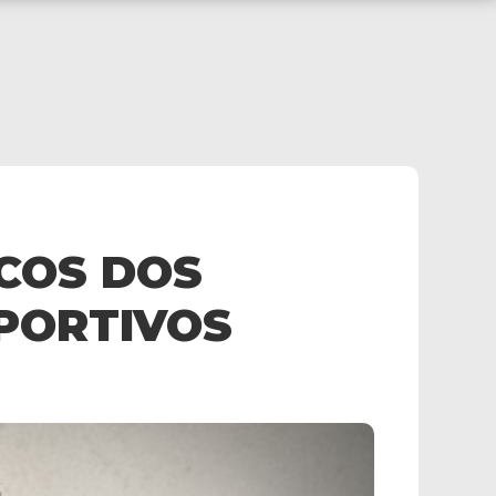
ICOS DOS
PORTIVOS