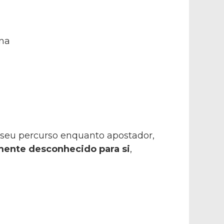
ona
seu percurso enquanto apostador,
ente desconhecido para si
,