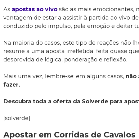
As
apostas ao vivo
são as mais emocionantes, no
vantagem de estar a assistir à partida ao vivo d
conduzido pelo impulso, pela emoção e deitar tu
Na maioria do casos, este tipo de reações não lhe
resume a uma aposta irrefletida, feita quase q
desprovida de lógica, ponderação e reflexão.
Mais uma vez, lembre-se: em alguns casos,
não 
fazer.
Descubra toda a oferta da Solverde para apos
[solverde]
Apostar em Corridas de Cavalos