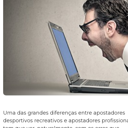
Uma das grandes diferenças entre apostadores
desportivos recreativos e apostadores profission