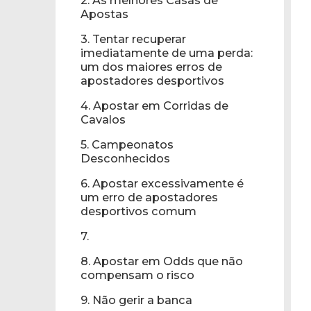
2. As melhores Casas de
Apostas
3. Tentar recuperar
imediatamente de uma perda:
um dos maiores erros de
apostadores desportivos
4. Apostar em Corridas de
Cavalos
5. Campeonatos
Desconhecidos
6. Apostar excessivamente é
um erro de apostadores
desportivos comum
7.
8. Apostar em Odds que não
compensam o risco
9. Não gerir a banca