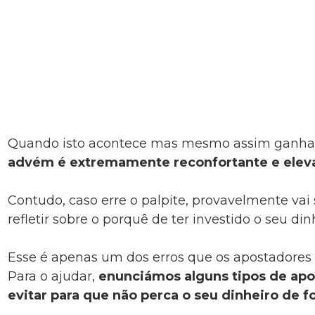
Quando isto acontece mas mesmo assim ganha 
advém é extremamente reconfortante e eleva
Contudo, caso erre o palpite, provavelmente vai 
refletir sobre o porquê de ter investido o seu d
Esse é apenas um dos erros que os apostadores 
Para o ajudar,
enunciámos alguns tipos de ap
evitar para que não perca o seu dinheiro de 