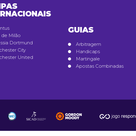
IPAS
ERNACIONAIS
ntus
GUIAS
r de Milão
ssia Dortmund
Arbitragem
hester City
Handicaps
hester United
Martingale
Apostas Combinadas