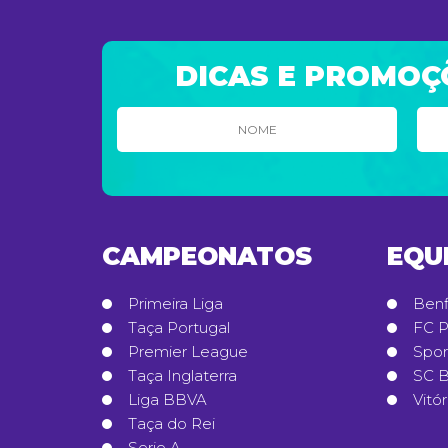
DICAS E PROMOÇ
CAMPEONATOS
EQU
Primeira Liga
Benf
Taça Portugal
FC P
Premier League
Spor
Taça Inglaterra
SC B
Liga BBVA
Vitó
Taça do Rei
Serie A