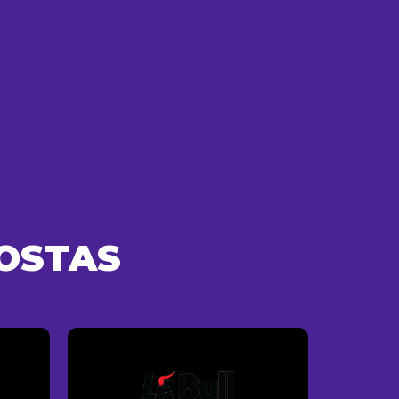
POSTAS