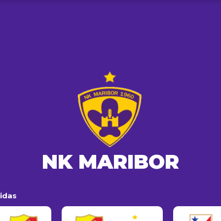
NK MARIBOR
tidas