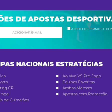
ÕES DE APOSTAS DESPORTIVA
ACEITO OS TERMOS E CO
IPAS NACIONAIS
ESTRATÉGIAS
ica
Ao Vivo VS Pré-Jogo
orto
Equipas Favoritas
ting CP
Ambas Marcam
raga
Apostas com Protecção
ria de Guimarães