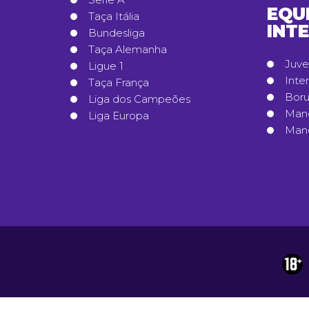
EQU
Taça Itália
INT
Bundesliga
Taça Alemanha
Juve
Ligue 1
Inte
Taça França
Boru
Liga dos Campeões
Manc
Liga Europa
Manc