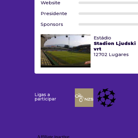
Website
Presidente
Sponsors
Estádio
Stadion Ljudski
vrt
12702 Lugares
Ligas a
participar