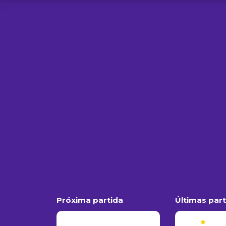
Próxima partida
Últimas par