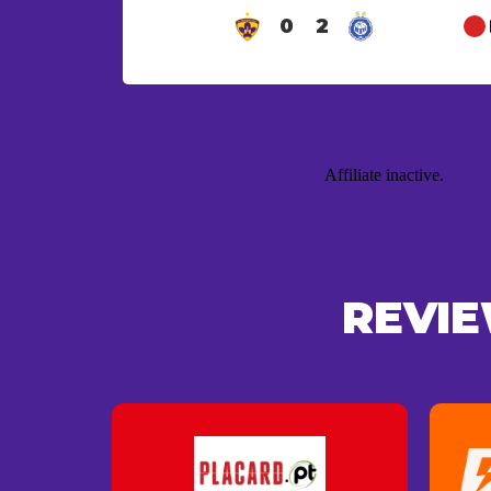
0
2
REVIE