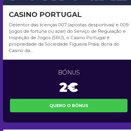
CASINO PORTUGAL
Detentor das licenças 007 (apostas desportivas) e 009
(jogos de fortuna ou azar) do Serviço de Regulação e
Inspeção de Jogos (SRIJ), o Casino Portugal é
propriedade da Sociedade Figueira Praia, dona do
Casino da…
BÓNUS
2€
QUERO O BÔNUS