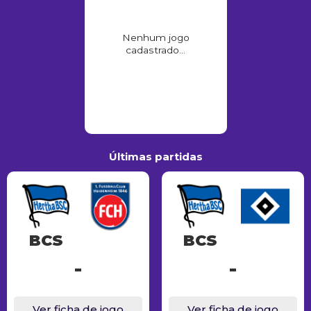
Nenhum jogo
cadastrado...
Últimas partidas
BCS
BCS
-
-
Ver ficha de jogo
Ver ficha de jogo