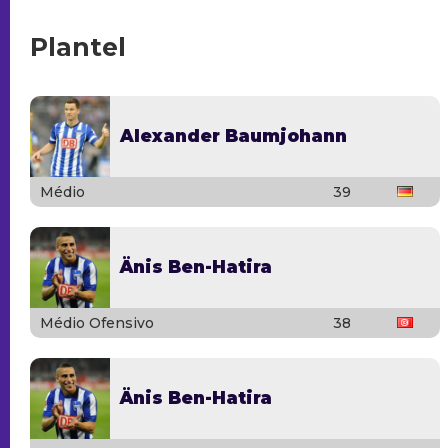
Plantel
Alexander Baumjohann
Médio
39
Änis Ben-Hatira
Médio Ofensivo
38
Änis Ben-Hatira