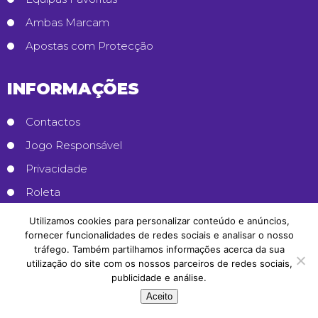
Ambas Marcam
Apostas com Protecção
INFORMAÇÕES
Contactos
Jogo Responsável
Privacidade
Roleta
Blackjack
Utilizamos cookies para personalizar conteúdo e anúncios,
fornecer funcionalidades de redes sociais e analisar o nosso
Bingo e Keno
tráfego. Também partilhamos informações acerca da sua
Apostas Esportivas
utilização do site com os nossos parceiros de redes sociais,
publicidade e análise.
Casinos Online
Aceito