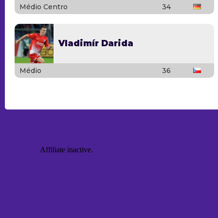
Médio Centro
34
Vladimír Darida
Médio
36