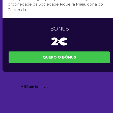
propriedade da Sociedade Figueira Praia, dona do
Casino da…
BÓNUS
2€
QUERO O BÔNUS