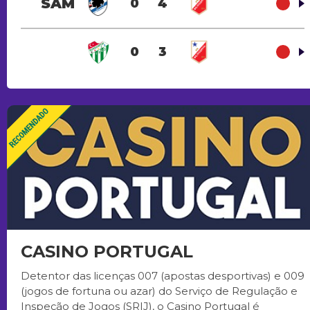
SAM
0
4
0
3
CASINO PORTUGAL
Detentor das licenças 007 (apostas desportivas) e 009
(jogos de fortuna ou azar) do Serviço de Regulação e
Inspeção de Jogos (SRIJ), o Casino Portugal é