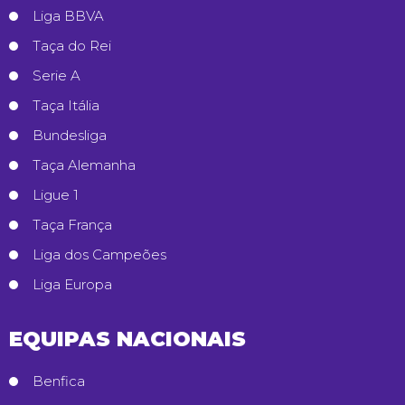
Liga BBVA
Taça do Rei
Serie A
Taça Itália
Bundesliga
Taça Alemanha
Ligue 1
Taça França
Liga dos Campeões
Liga Europa
EQUIPAS NACIONAIS
Benfica