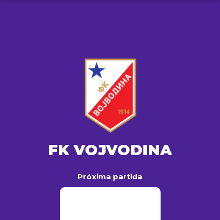
FK VOJVODINA
Próxima partida