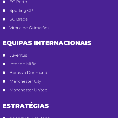
FC Porto
Sporting CP
SC Braga
Vitória de Guimarães
EQUIPAS INTERNACIONAIS
Juventus
Inter de Milão
Borussia Dortmund
Manchester City
Manchester United
ESTRATÉGIAS