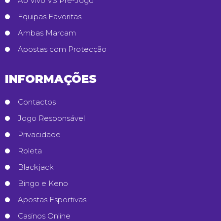
Ao Vivo VS Pré-Jogo
Equipas Favoritas
Ambas Marcam
Apostas com Protecção
INFORMAÇÕES
Contactos
Jogo Responsável
Privacidade
Roleta
Blackjack
Bingo e Keno
Apostas Esportivas
Casinos Online