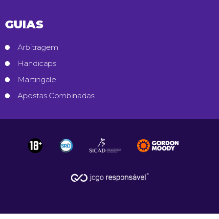
GUIAS
Arbitragem
Handicaps
Martingale
Apostas Combinadas