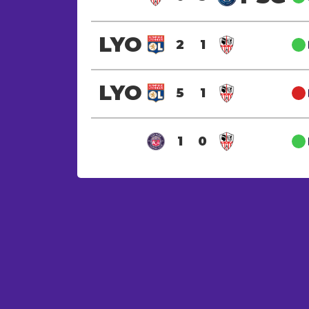
LYO
2
1
LYO
5
1
1
0