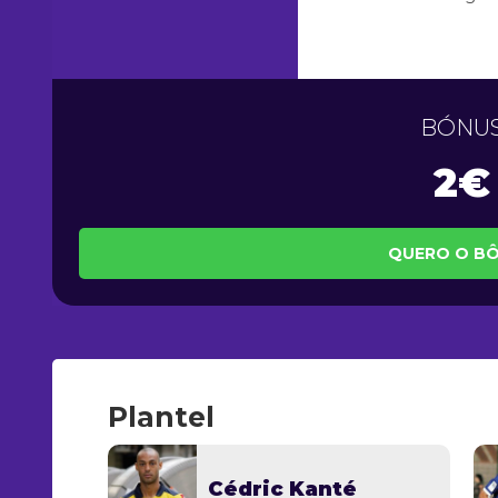
BÓNU
2€
QUERO O B
Plantel
Cédric Kanté