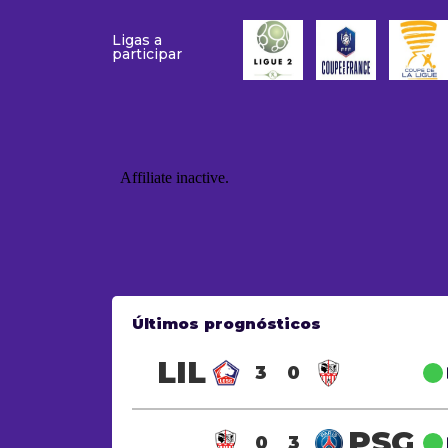
Ligas a
participar
Últimos prognósticos
LIL
3
0
PSG
0
3