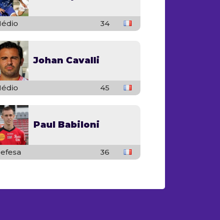
édio
34
Johan Cavalli
édio
45
Paul Babiloni
efesa
36