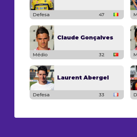
Defesa
47
M
Claude Gonçalves
Médio
32
M
Laurent Abergel
Defesa
33
D