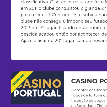
classificativa. O seu pior resultado foi 
em 2011 o clube conquistou o grande 2
para a Ligue 1. Contudo, este subida nã
clube não conseguiu impor o seu futebol
2013 no 17º lugar, ficando então muito p
descida acabou então por acontecer, d
Ajaccio ficar no 20º lugar, caindo novam
CASINO P
Detentor das licenç
(jogos de fortuna o
Inspeção de Jogos (
da Sociedade Figuei