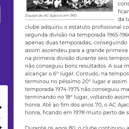
cons
fica
Equipa do AC Ajaccio em 1910
da t
clube adquiriu o estatuto profissional 
segunda divisão na temporada 1965-196
apenas duas temporadas, conseguindo e
assim ascendeu para a grande primeira
na primeira divisão durante seis tempo
não conseguiu bons resultados. A sua m
alcançar o 6º lugar. Contudo, na tempor
terminou no péssimo 20º lugar e assim 
temporada 1974-1975 não conseguiu man
terminando no 18º lugar, voltando assim
honra. Até ao fim dos anos 70, o AC Aja
honra, ficando em 1978 muito perto de s
Durante os anos 80, o clube continuou a