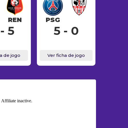
REN
PSG
- 5
5 - 0
ha de jogo
Ver ficha de jogo