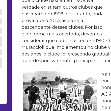
que o clube nasceu em 1909. Na
verdade existiram outros clubes que
nasceram em 1909, no entanto, nada
prova que o AC Ajaccio seja
descendente desses clubes. Por isso,
e de forma mais acertada, devemos
considerar que clube nasceu em 1910. O s
Muraccioli que implementou no clube v
dos anos, o clube foi crescendo gradua
quer desportivamente, participando ini
Na t
enco
honr
AC A
honr
Na 