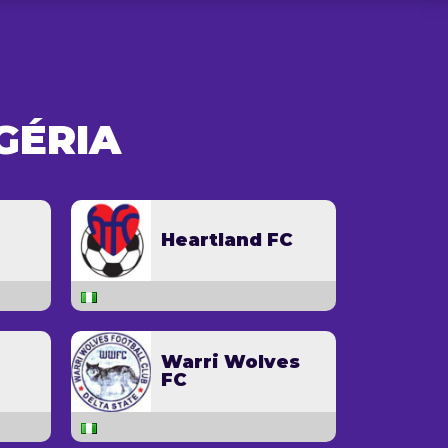
GÉRIA
Heartland FC
Warri Wolves
FC