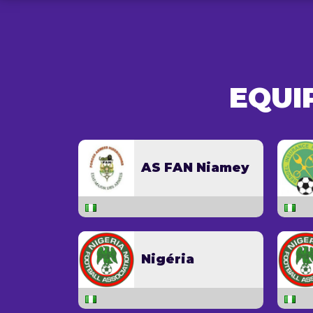
EQUI
AS FAN Niamey
Nigéria