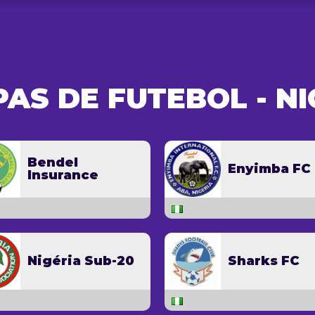
PAS DE FUTEBOL - NI
Bendel
Enyimba FC
Insurance
Nigéria Sub-20
Sharks FC