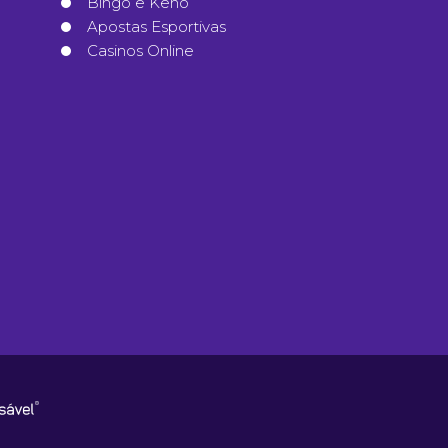
Bingo e Keno
Apostas Esportivas
Casinos Online