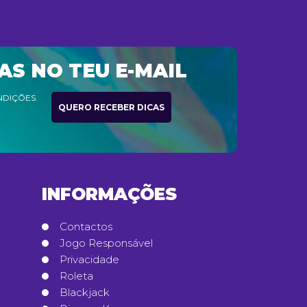
S NO TEU E-MAIL
NDIÇÕES.
INFORMAÇÕES
Contactos
Jogo Responsável
Privacidade
Roleta
Blackjack