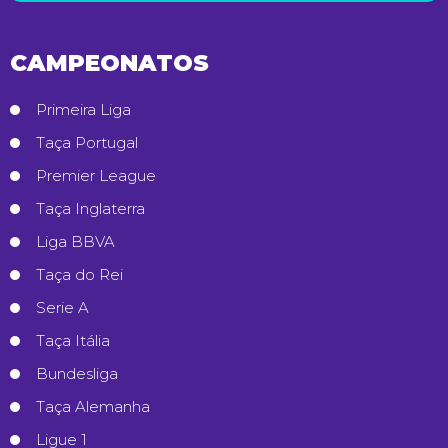
CAMPEONATOS
Primeira Liga
Taça Portugal
Premier League
Taça Inglaterra
Liga BBVA
Taça do Rei
Serie A
Taça Itália
Bundesliga
Taça Alemanha
Ligue 1