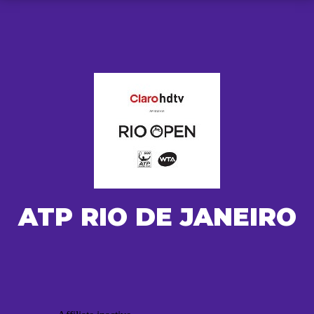
ATP RIO DE JANEIRO