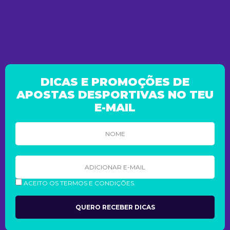
DICAS E PROMOÇÕES DE
APOSTAS DESPORTIVAS NO TEU
E-MAIL
ACEITO OS TERMOS E CONDIÇÕES.