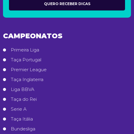
CAMPEONATOS
Primeira Liga
Taça Portugal
Premier League
Taça Inglaterra
Liga BBVA
Taça do Rei
Serie A
Taça Itália
Bundesliga