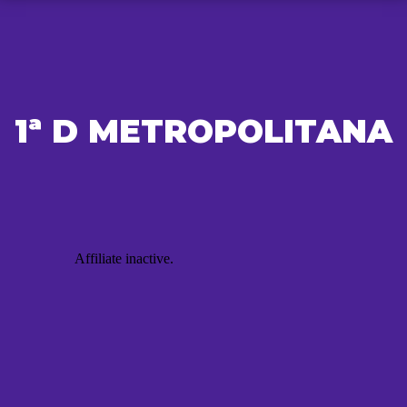
1ª D METROPOLITANA