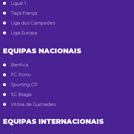
Ligue 1
Taça França
Liga dos Campeões
Liga Europa
EQUIPAS NACIONAIS
Benfica
FC Porto
Sporting CP
SC Braga
Vitória de Guimarães
EQUIPAS INTERNACIONAIS