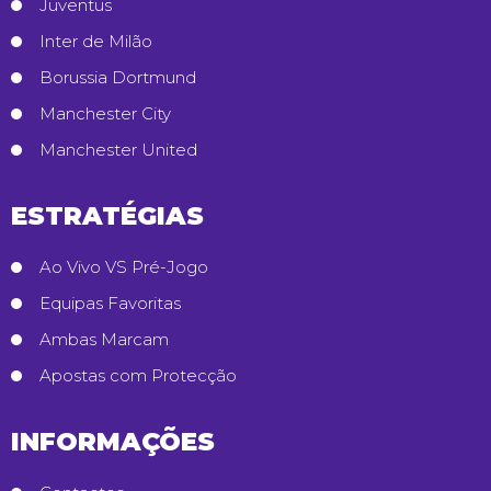
Juventus
Inter de Milão
Borussia Dortmund
Manchester City
Manchester United
ESTRATÉGIAS
Ao Vivo VS Pré-Jogo
Equipas Favoritas
Ambas Marcam
Apostas com Protecção
INFORMAÇÕES