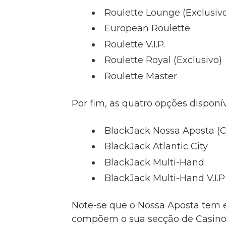
Roulette Lounge (Exclusiv
European Roulette
Roulette V.I.P.
Roulette Royal (Exclusivo)
Roulette Master
Por fim, as quatro opções disponí
BlackJack Nossa Aposta (C
BlackJack Atlantic City
BlackJack Multi-Hand
BlackJack Multi-Hand V.I.P
Note-se que o Nossa Aposta tem en
compõem o sua secção de Casino. 