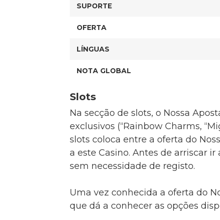
SUPORTE
OFERTA
LÍNGUAS
NOTA GLOBAL
Slots
Na secção de slots, o Nossa Apost
exclusivos (“Rainbow Charms, “Mi
slots coloca entre a oferta do N
a este Casino. Antes de arriscar i
sem necessidade de registo.
Uma vez conhecida a oferta do Nos
que dá a conhecer as opções dispon