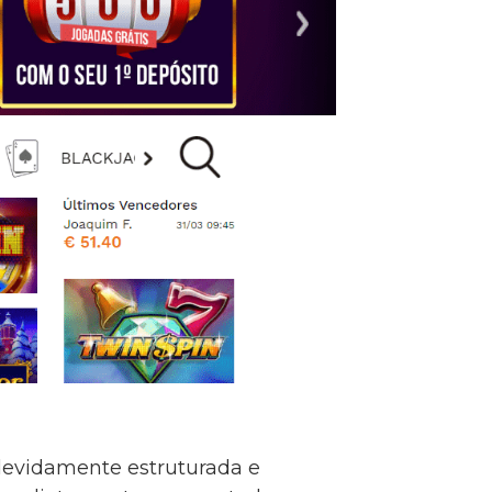
evidamente estruturada e