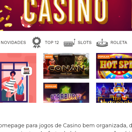
omepage para jogos de Casino bem organizada, d