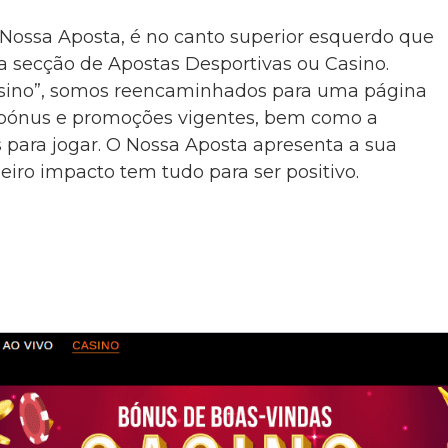
Nossa Aposta, é no canto superior esquerdo que
 secção de Apostas Desportivas ou Casino.
asino”, somos reencaminhados para uma página
 bónus e promoções vigentes, bem como a
 para jogar. O Nossa Aposta apresenta a sua
eiro impacto tem tudo para ser positivo.