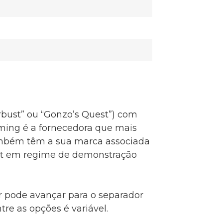
arbust” ou “Gonzo’s Quest”) com
aming é a fornecedora que mais
também têm a sua marca associada
 slot em regime de demonstração
or pode avançar para o separador
tre as opções é variável.