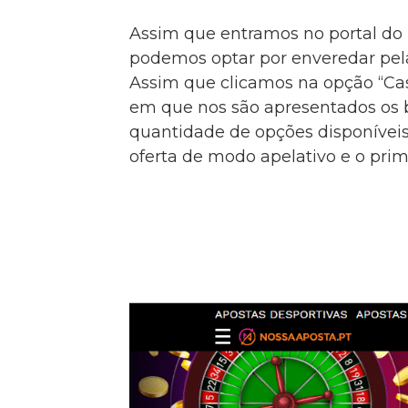
Assim que entramos no portal do 
podemos optar por enveredar pela
Assim que clicamos na opção “C
em que nos são apresentados os
quantidade de opções disponíveis
oferta de modo apelativo e o prim