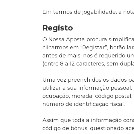
Em termos de jogabilidade, a nota
Registo
O Nossa Aposta procura simplific
clicarmos em “Registar”, botão la
antes de mais, nos é requerido um
(entre 8 a 12 caracteres, sem dupl
Uma vez preenchidos os dados para
utilizar a sua informação pessoal
ocupação, morada, código postal, 
número de identificação fiscal.
Assim que toda a informação const
código de bónus, questionado ace