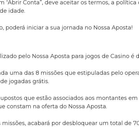
m “Abrir Conta”, deve aceitar os termos, a política
de idade.
, poderá iniciar a sua jornada no Nossa Aposta!
izado pelo Nossa Aposta para jogos de Casino é d
da uma das 8 missões que estipuladas pelo oper
de jogadas grátis.
supostos que estão associados aos montantes em 
ue constam na oferta do Nossa Aposta.
 missões, acabará por desbloquear um total de