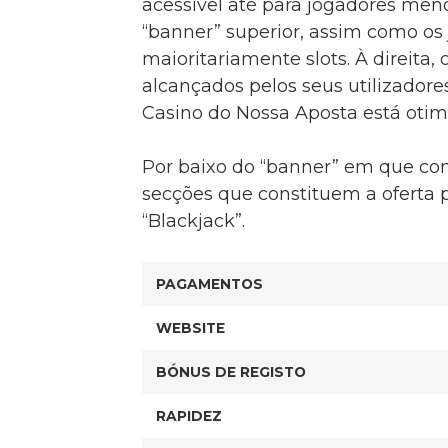
acessível até para jogadores men
“banner” superior, assim como os
maioritariamente slots. À direit
alcançados pelos seus utilizadore
Casino do Nossa Aposta está otimi
Por baixo do “banner” em que con
secções que constituem a oferta pa
“Blackjack”.
PAGAMENTOS
WEBSITE
BÓNUS DE REGISTO
RAPIDEZ