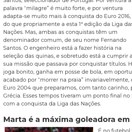
Santos, seleccionador de Portugal. Por ventura a
palavra “milagre” é muito forte, e por ventura
adapta-se muito mais à conquista do Euro 2016,
do que propriamente a esta 1ª edição da Liga da
Nações. Mas, ambas as conquistas têm um
denominador comum, de seu nome Fernando
Santos. O engenheiro está a fazer história na
seleção das quinas, e sobretudo está a cumprir 
sua missão que passava por conquistar títulos.
joga bonito, ganha em posse de bola, em oportu
acabado por “morrer na praia” invariavelmente,
Euro 2004 que preparamos, com tanto carinho, 
Grécia. Esses tempos tiveram um ponto final no
com a conquista da Liga das Nações.
Marta é a máxima goleadora e
É no futebo