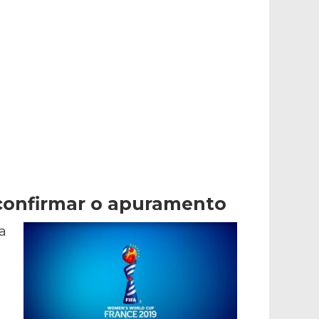
 confirmar o apuramento
ja
m