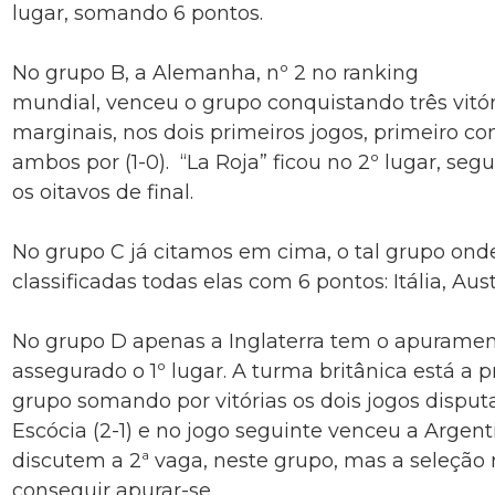
lugar, somando 6 pontos.
No grupo B, a Alemanha, nº 2 no ranking
mundial, venceu o grupo conquistando três vitór
marginais, nos dois primeiros jogos, primeiro 
ambos por (1-0). “La Roja” ficou no 2º lugar, se
os oitavos de final.
No grupo C já citamos em cima, o tal grupo ond
classificadas todas elas com 6 pontos: Itália, Austr
No grupo D apenas a Inglaterra tem o apurament
assegurado o 1º lugar. A turma britânica está a p
grupo somando por vitórias os dois jogos disputa
Escócia (2-1) e no jogo seguinte venceu a Argenti
discutem a 2ª vaga, neste grupo, mas a seleção
conseguir apurar-se.