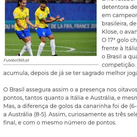
detentora de
em campeon
brasileira, 
Klose, o ava
O 17ª golo c
frente à Itál
o Brasil a qu
Futebol365.pt
competição.
acumula, depois de já se ter sagrado melhor jog
O Brasil assegura assim o a presença nos oitav
pontos, tantos quanto a Itália e Austrália, e mes
Mas, a diferença de golos da canarinha foi de (6-3
a Austrália (8-5). Assim, curiosamente as três s
final, e com o mesmo número de pontos.