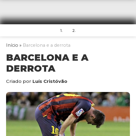
1.
2.
Início
»
Barcelona e a derrota
BARCELONA E A
DERROTA
Criado por
Luís Cristóvão