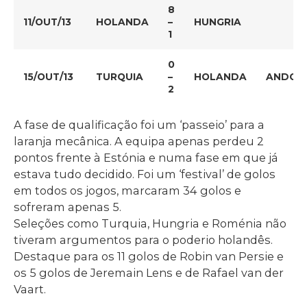
8
11/OUT/13
HOLANDA
–
HUNGRIA
1
0
15/OUT/13
TURQUIA
–
HOLANDA
ANDOR
2
A fase de qualificação foi um ‘passeio’ para a
laranja mecânica. A equipa apenas perdeu 2
pontos frente à Estónia e numa fase em que já
estava tudo decidido. Foi um ‘festival’ de golos
em todos os jogos, marcaram 34 golos e
sofreram apenas 5.
Seleções como Turquia, Hungria e Roménia não
tiveram argumentos para o poderio holandês.
Destaque para os 11 golos de Robin van Persie e
os 5 golos de Jeremain Lens e de Rafael van der
Vaart.