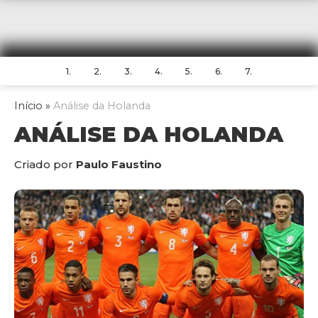
1.
2.
3.
4.
5.
6.
7.
Início
»
Análise da Holanda
ANÁLISE DA HOLANDA
Criado por
Paulo Faustino