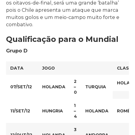
os oitavos-de-final, será uma grande ‘batalha’
pois o Chile apresenta um ataque que marca
muitos golos e um meio-campo muito forte e
combativo.
Qualificação para o Mundial
Grupo D
DATA
JOGO
CLASSIF
2
HOLAN
07/SET/12
HOLANDA
–
TURQUIA
0
1
11/SET/12
HUNGRIA
–
HOLANDA
ROMÉNI
4
3