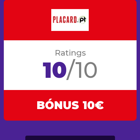
Ratings
10
/10
BÓNUS 10€