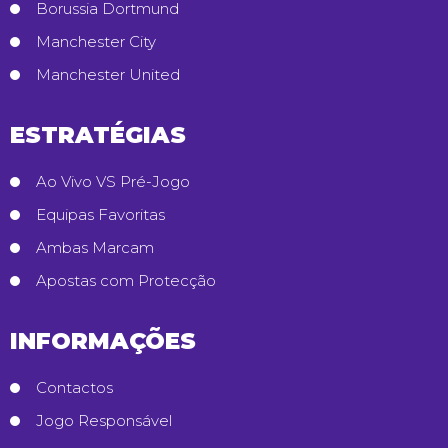
Borussia Dortmund
Manchester City
Manchester United
ESTRATÉGIAS
Ao Vivo VS Pré-Jogo
Equipas Favoritas
Ambas Marcam
Apostas com Protecção
INFORMAÇÕES
Contactos
Jogo Responsável