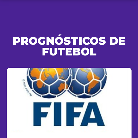
PROGNÓSTICOS DE
FUTEBOL