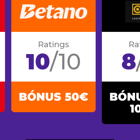
Ratings
Ratings
10
/10
8
/10
ÓNUS 50€
BÓNUS A
100€