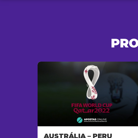
PRO
AUSTRÁLIA – PERU