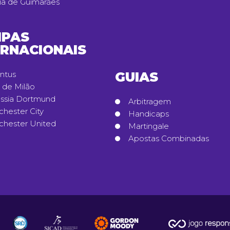
ria de Guimarães
IPAS
ERNACIONAIS
ntus
GUIAS
r de Milão
ssia Dortmund
Arbitragem
hester City
Handicaps
hester United
Martingale
Apostas Combinadas