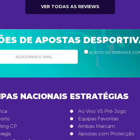
VER TODAS AS REVIEWS
ÕES DE APOSTAS DESPORTIVA
ACEITO OS TERMOS E CO
IPAS NACIONAIS
ESTRATÉGIAS
ica
Ao Vivo VS Pré-Jogo
orto
Equipas Favoritas
ting CP
Ambas Marcam
raga
Apostas com Protecção