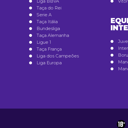
Liga BBVA
Vitó
Taça do Rei
Serie A
EQU
Taça Itália
INT
Bundesliga
Taça Alemanha
Juve
Ligue 1
Inte
Taça França
Boru
Liga dos Campeões
Manc
Liga Europa
Manc