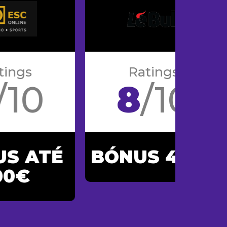
Ratings
8
/10
TÉ
BÓNUS 450€
B