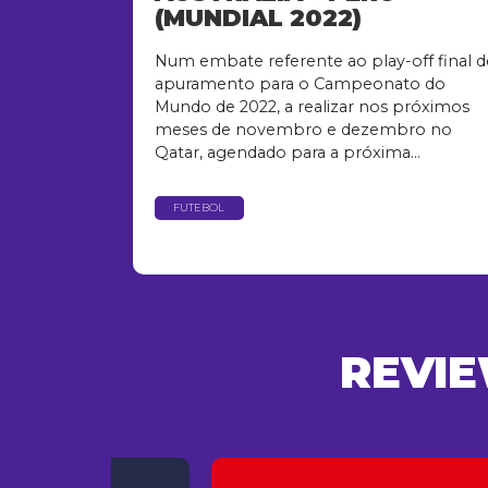
(MUNDIAL 2022)
Num embate referente ao play-off final d
apuramento para o Campeonato do
Mundo de 2022, a realizar nos próximos
meses de novembro e dezembro no
Qatar, agendado para a próxima...
FUTEBOL
REVIE