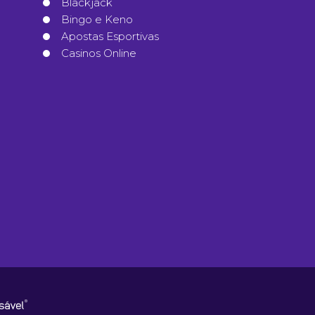
Blackjack
Bingo e Keno
Apostas Esportivas
Casinos Online