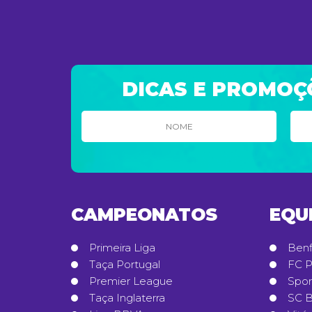
DICAS E PROMOÇ
CAMPEONATOS
EQU
Primeira Liga
Benf
Taça Portugal
FC P
Premier League
Spor
Taça Inglaterra
SC B