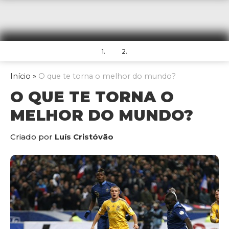
1.
2.
Início
»
O que te torna o melhor do mundo?
O QUE TE TORNA O
MELHOR DO MUNDO?
Criado por
Luís Cristóvão