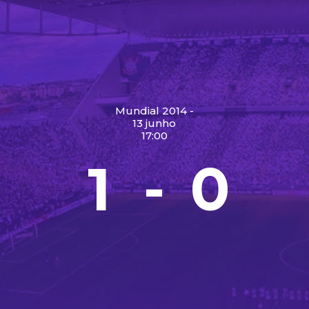
Mundial 2014 -
13 junho
17:00
1
0
-