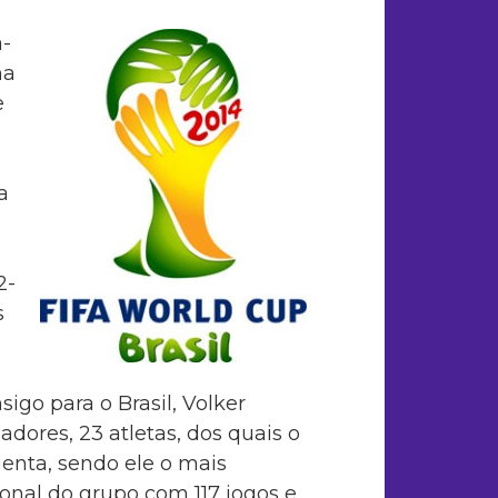
a-
ma
e
a
2-
s
sigo para o Brasil, Volker
adores, 23 atletas, dos quais o
enta, sendo ele o mais
onal do grupo com 117 jogos e