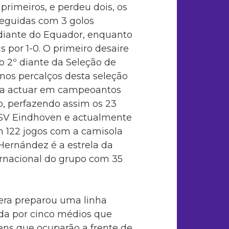
primeiros, e perdeu dois, os
seguidas com 3 golos
 diante do Equador, enquanto
 por 1-0. O primeiro desaire
o 2º diante da Seleção de
nos percalços desta seleção
 a actuar em campeoantos
o, perfazendo assim os 23
 PSV Eindhoven e actualmente
m 122 jogos com a camisola
 Hernández é a estrela da
rnacional do grupo com 35
rera preparou uma linha
ada por cinco médios que
ens que ocuparão a frente de