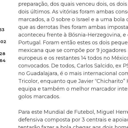
preparação, dos quais venceu dois, os dois 
dois últimos. As vitórias foram ambas con
marcados, a 0 sobre o Israel e a uma bola
que as derrotas lhes foram ambas impostas
53
aconteceu frente à Bósnia-Herzegovina, e 
.02
Portugal. Foram então estes os dois peque
mexicana que se compõe por 9 jogadores
28
europeus e os restantes 14 todos no Méxic
64
convocados. De todos, Carlos Salcido, ex
no Guadalajara, é o mais internacional co
Tricolor, enquanto que Javier “Chicharito”
equipa e também o melhor marcador inte
golos marcados.
Para este Mundial de Futebol, Miguel Her
defensiva composta por 3 centrais e apoi
tentarão fazer a bola chegar aos dois hom