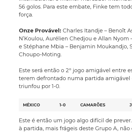
56 golos. Para este embate, Finke tem t
força.
Onze Provável:
Charles Itandje – Benoît A
N’Koulou, Aurélien Chedjou e Allan Nyom –
e Stéphane Mbia – Benjamin Moukandjo, 
Choupo-Moting.
Este será então o 2º jogo amigável entre 
terem defrontado numa partida amigável
triunfou por 1-0.
MÉXICO
1-0
CAMARÕES
J
Este é então um jogo algo difícil de preve
à partida, mais frágeis deste Grupo A, não