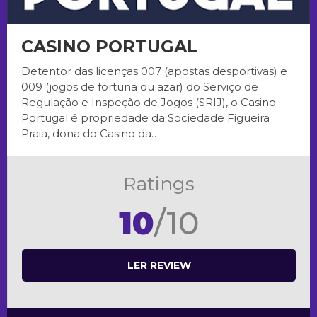
CASINO PORTUGAL
Detentor das licenças 007 (apostas desportivas) e
009 (jogos de fortuna ou azar) do Serviço de
Regulação e Inspeção de Jogos (SRIJ), o Casino
Portugal é propriedade da Sociedade Figueira
Praia, dona do Casino da…
Ratings
10
/10
LER REVIEW