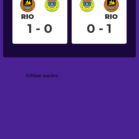
RIO
RIO
1 - 0
0 - 1