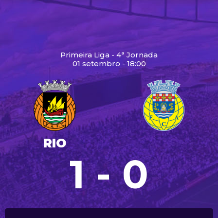
Primeira Liga - 4ª Jornada
01 setembro - 18:00
RIO
1 - 0