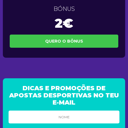
BÓNUS
2€
QUERO O BÔNUS
DICAS E PROMOÇÕES DE
APOSTAS DESPORTIVAS NO TEU
E-MAIL