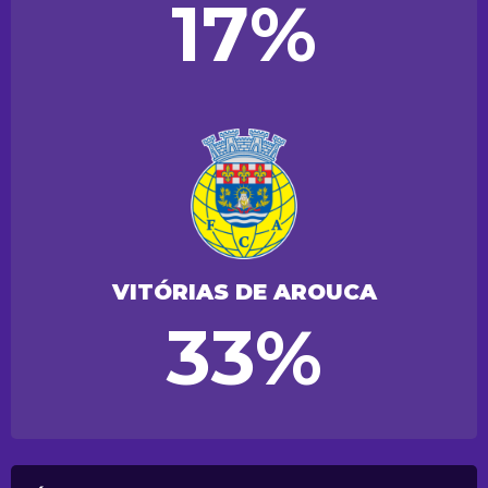
17%
VITÓRIAS DE AROUCA
33%