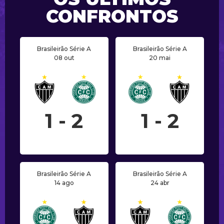
CONFRONTOS
Brasileirão Série A
Brasileirão Série A
08 out
20 mai
1 - 2
1 - 2
Brasileirão Série A
Brasileirão Série A
14 ago
24 abr