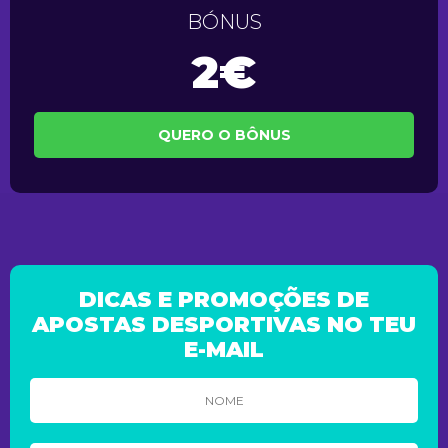
BÓNUS
2€
QUERO O BÔNUS
DICAS E PROMOÇÕES DE
APOSTAS DESPORTIVAS NO TEU
E-MAIL