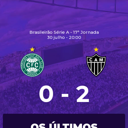
Brasileirão Série A - 17ª Jornada
30 julho - 20:00
0 - 2
OS ÚLTIMOS