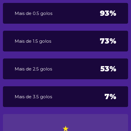
93%
Mais de 0.5 golos
73%
Mais de 1.5 golos
53%
Mais de 2.5 golos
7%
Mais de 3.5 golos