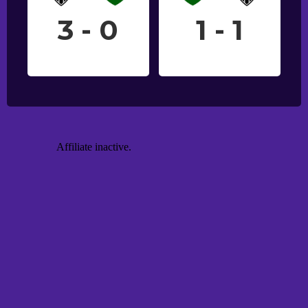
3 - 0
1 - 1