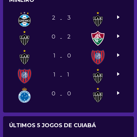
MINEIRO
2
3
-
0
2
-
1
0
-
1
1
-
0
0
-
ÚLTIMOS 5 JOGOS DE CUIABÁ