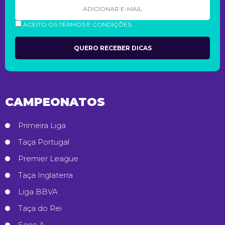
ACEITO OS TERMOS E CONDIÇÕES.
CAMPEONATOS
Primeira Liga
Taça Portugal
Premier League
Taça Inglaterra
Liga BBVA
Taça do Rei
Serie A