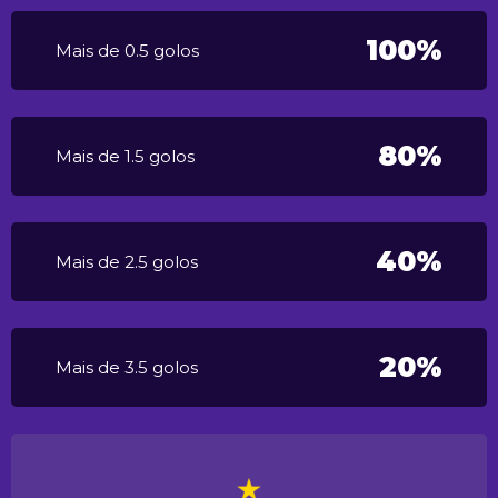
100%
Mais de 0.5 golos
80%
Mais de 1.5 golos
40%
Mais de 2.5 golos
20%
Mais de 3.5 golos