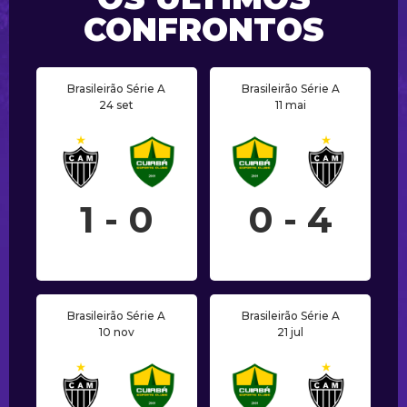
CONFRONTOS
Brasileirão Série A
Brasileirão Série A
24 set
11 mai
1 - 0
0 - 4
Brasileirão Série A
Brasileirão Série A
10 nov
21 jul