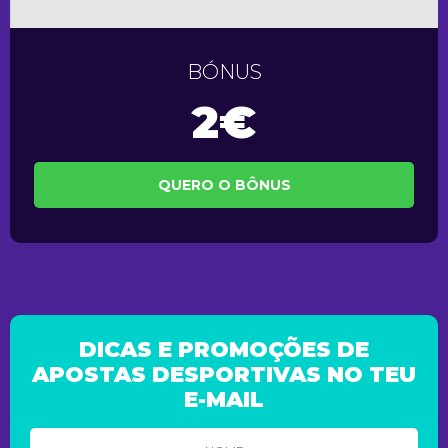
BÓNUS
2€
QUERO O BÔNUS
DICAS E PROMOÇÕES DE
APOSTAS DESPORTIVAS NO TEU
E-MAIL