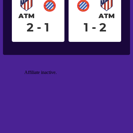
ATM
ATM
2 - 1
1 - 2