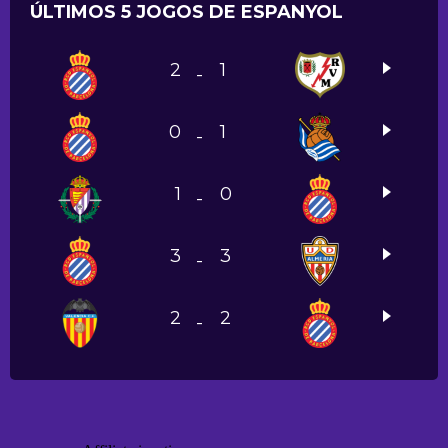
ÚLTIMOS 5 JOGOS DE ESPANYOL
2
1
-
0
1
-
1
0
-
3
3
-
2
2
-