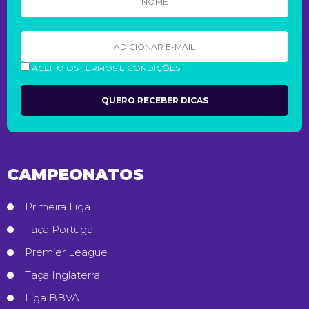
ACEITO OS TERMOS E CONDIÇÕES.
CAMPEONATOS
Primeira Liga
Taça Portugal
Premier League
Taça Inglaterra
Liga BBVA