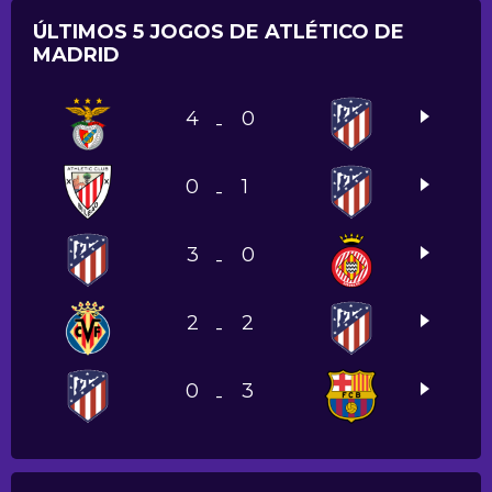
ÚLTIMOS 5 JOGOS DE ATLÉTICO DE
MADRID
4
0
-
0
1
-
3
0
-
2
2
-
0
3
-