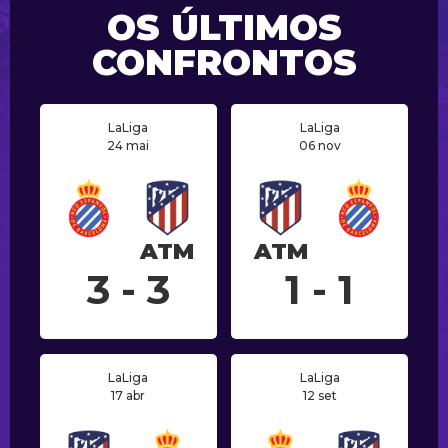
OS ÚLTIMOS
CONFRONTOS
LaLiga
LaLiga
24 mai
06 nov
ATM
ATM
3 - 3
1 - 1
LaLiga
LaLiga
17 abr
12 set