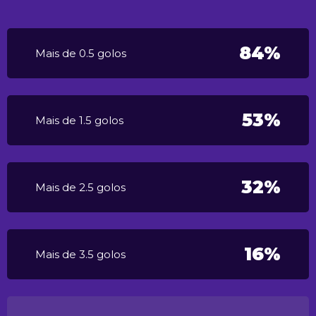
84%
Mais de 0.5 golos
53%
Mais de 1.5 golos
32%
Mais de 2.5 golos
16%
Mais de 3.5 golos