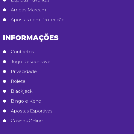
Ambas Marcam
Apostas com Protecção
INFORMAÇÕES
Contactos
Jogo Responsável
Privacidade
Roleta
Blackjack
Bingo e Keno
Apostas Esportivas
Casinos Online