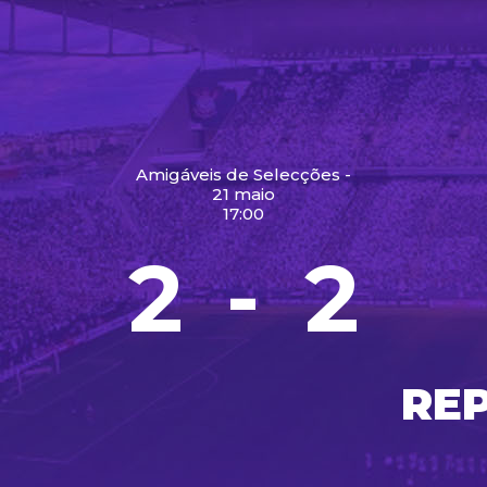
Amigáveis de Selecções -
21 maio
17:00
2
2
-
RE