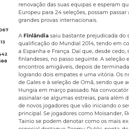
renovação das suas equipas e esperam qu
Europeu para 24 seleções, possam passar 
grandes provas internacionais.
067
A
Finlândia
saiu bastante prejudicada do 
.13
qualificação do Mundial 2014, tendo em co
a Espanha e França. Daí que, desde cedo, 
442
finlandeses, no passo seguinte. A seleção e
588
encontros amigáveis, depois de terminada 
logrando dois empates e uma vitória. Os n
de Gales e à seleção de Omã, sendo que 
Hungia em março passado. Na convocatóri
assinalar-se algumas estreias, para além
de novos jogadores que vão iniciando o se
principal. Se jogadores como Moisander,
Tainio se podem denotar como os mais ex
especial destaque Teemu Pukki, ponta-de-