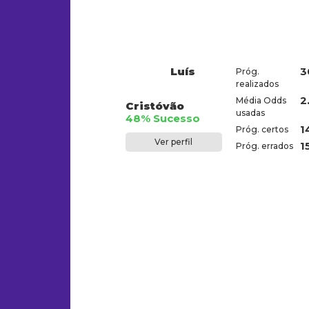
Luís
3
Próg.
realizados
2
Média Odds
Cristóvão
usadas
48% Sucesso
1
Próg. certos
Ver perfil
1
Próg. errados