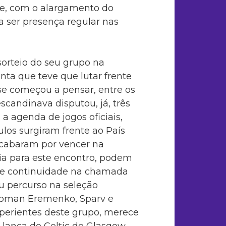
e, com o alargamento do
a ser presença regular nas
sorteio do seu grupo na
nta que teve que lutar frente
se começou a pensar, entre os
scandinava disputou, já, três
a agenda de jogos oficiais,
ulos surgiram frente ao País
acabaram por vencer na
a para este encontro, podem
 de continuidade na chamada
u percurso na seleção
 Roman Eremenko, Sparv e
perientes deste grupo, merece
lança do Celtic de Glasgow